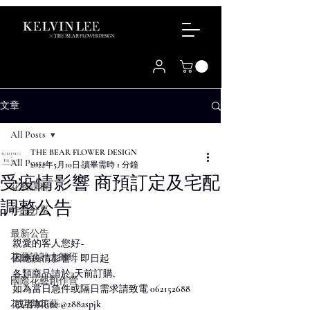
文章
All Posts
THE BEAR FLOWER DESIGN
All Posts
2022年5月10日
讀畢需時 1 分鐘
受疫情影響 商預訂定及宅配
花藝課程
調整公告
作品分享
最新公告
親愛的客人您好~
花藝設計大師班
因應疫情影響，即日起
各類商品請於3天前訂購,
國際花藝創作營
如為當日急件或隔日需求請致電 062152688
花店與花藝
 或者加line:@288aspjk 