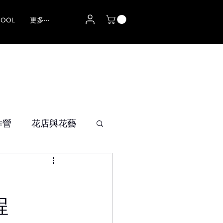
HOOL
更多‧‧‧
作營
花店與花藝
程