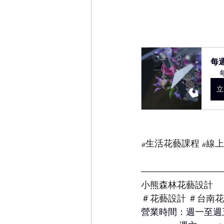
每
立
#生活花藝課程
#線
小熊森林花藝設計
＃花藝設計 ＃台南
營業時間：週一至週五9:0