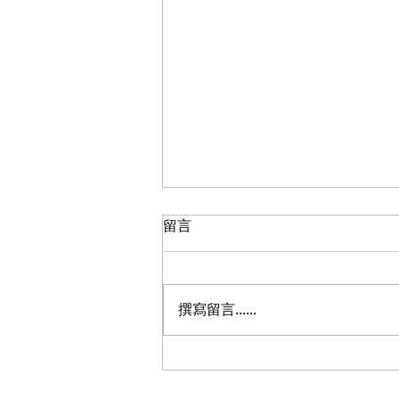
留言
撰寫留言......
生活花藝是什麼？從認識植物
開始，重新學會感受生活