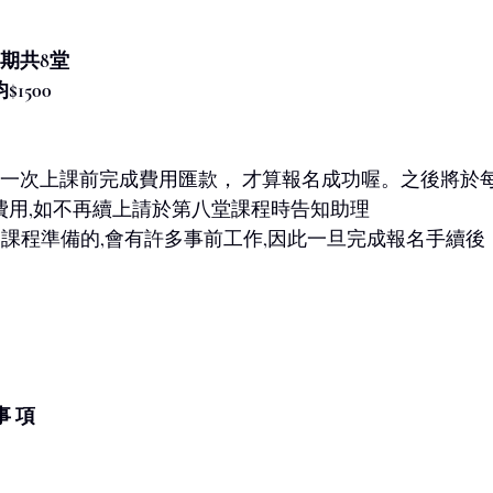
/一期共8堂
1500
在第一次上課前完成費用匯款， 才算報名成功喔。之後將於
費用,如不再續上請於第八堂課程時告知助理
為課程準備的,會有許多事前工作,因此一旦完成報名手續
事 項