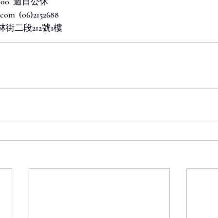
  週六9:00-18:00  週日公休
.com
  (06)2152688
林街二段212號1樓