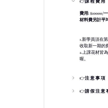
👉
課 程 費 用
費用: $10000
材料費另計平均$
1.新學員須
收取新一期的
2.上課花材皆
喔。
👉
注 意 事 項
👉
請 假 注 意 