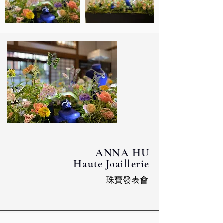
ANNA HU
Haute Joaillerie
​珠寶發表會