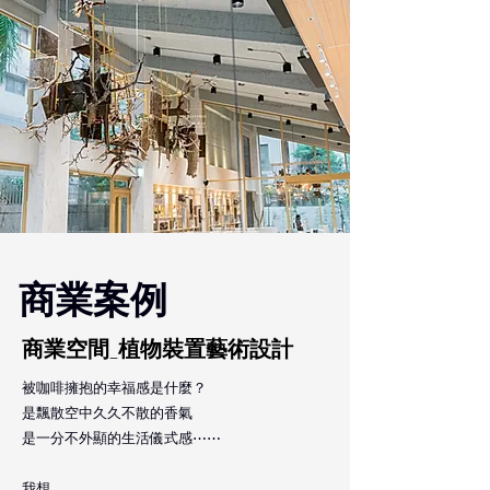
商業案例
商業空間_植物裝置藝術設計
被咖啡擁抱的幸福感是什麼？
是飄散空中久久不散的香氣
是一分不外顯的生活儀式感⋯⋯
我想