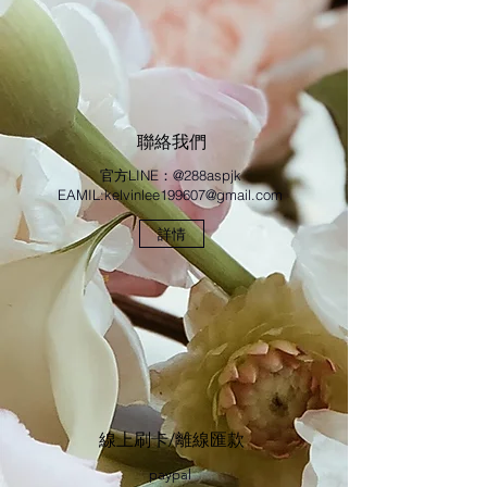
聯絡我們
官方LINE：@288aspjk
EAMIL:
kelvinlee199607@gmail.com
詳情
​線上刷卡/離線匯款
paypal