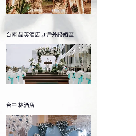
台南 晶英酒店 4F戶外證婚區
台中 林酒店