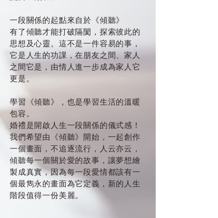
一段關係的起點來自於《傾聽》
有了傾聽才能打破隔閡，探索彼此的
思想及心靈。這不是一件容易的事，
它是人生的功課，在朋友之間、家人
之間它是，由情人進一步成為家人它
更是。
學習《傾聽》，也是學習生活的溫暖
包容。
婚禮是開啟人生一段關係的儀式感！
我們希望由《傾聽》開始，一起創作
一個畫面，不追逐流行，人云亦云，
傾聽每一個關於愛的故事，讓夢想繪
製成真實，因為每一段愛情都該有一
個最雋永的畫面為它定義，新的人生
階段值得一份美麗。