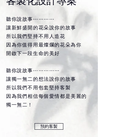
客製化設計專案
聽你說故事⋯⋯⋯⋯
讓新鮮盛開的花朵說你的故事
所以我們堅持不用人造花
因為你值得用最燦爛的花朵為你
開啟下一段生命的美好
聽你說故事⋯⋯⋯⋯⋯
讓獨一無二的想法說你的故事
所以我們不用包套堅持客製
因為我們相信每個愛情都是美麗的
獨一無二！
預約客製