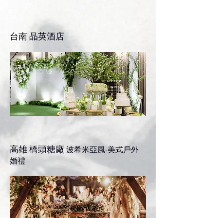
台南 晶英酒店
​高雄 橋頭糖廠
波希米亞風-美式戶外
婚禮