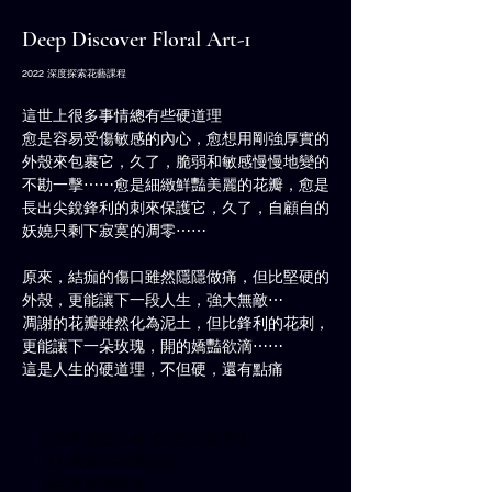
Deep Discover Floral Art-1
2022 深度探索花藝課程
這世上很多事情總有些硬道理 
愈是容易受傷敏感的內心，愈想用剛強厚實的
外殼來包裹它，久了，脆弱和敏感慢慢地變的
不勘一擊⋯⋯愈是細緻鮮豔美麗的花瓣，愈是
長出尖銳鋒利的刺來保護它，久了，自顧自的
妖嬈只剩下寂寞的凋零⋯⋯
原來，結痂的傷口雖然隱隱做痛，但比堅硬的
外殼，更能讓下一段人生，強大無敵⋯
凋謝的花瓣雖然化為泥土，但比鋒利的花刺，
更能讓下一朵玫瑰，開的嬌豔欲滴⋯⋯
這是人生的硬道理，不但硬，還有點痛
#深度花藝課程
#花藝裝置藝術
#小熊森林花藝設計
#商業空間裝置