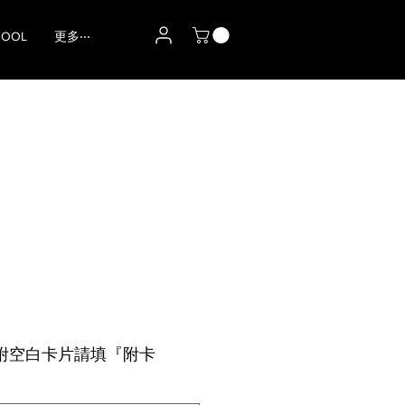
HOOL
更多‧‧‧
附空白卡片請填『附卡