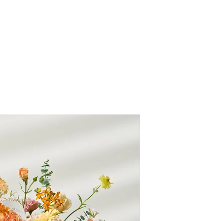
3 宅配送達
無論地區每件宅配費用
(※此服務限網路商
配合廠商為黑貓宅
◎ 花禮宅配限制：
體積30L*30W*40H
含瓷器/易碎物品不
為保護花束品質恕