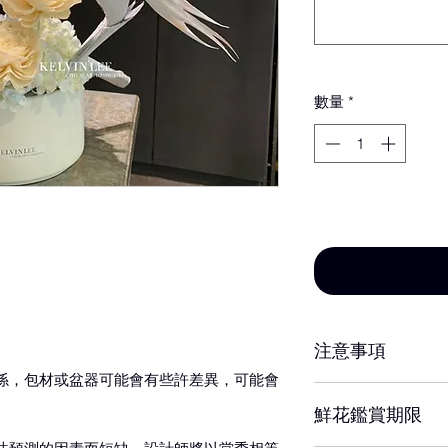
數量
*
新增至購物車
注意事項
係，包材或盆器可能會有些許差異，可能會
※ 花材若因季節性
鮮花鑑賞期限
設計師以當季相等
達相同效果。