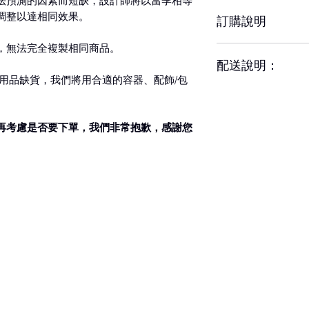
法預測的因素而短缺，設計師將以當季相等
約3-5天，但花材
調整以達相同效果。
訂購說明
響其保存天數。
※ 圖片中花器或配
當容器、配飾/包裝
，無法完全複製相同商品。
– 配送時間、配合
配送說明：
前請務必詳閱配送
用品缺貨，我們將用合適的容器、配飾/包
– 單件商品限一位
– 下單成功後，如
收者則視為不同訂
認訂單。
– 每筆交易僅含一
如有任何疑問,歡
再考慮是否要下單，我們非常抱歉，感謝您
整、是否能於選擇
送(含修改地址) 須
– 請於送花日期前
– 特殊節慶將可能
殊需求請於營業時間
將另行公告並於下
後訂單方成立與出
1 專人送達
– 更改訂單請於營
可選擇配送時段為：全
達時間24小時內不得
11:30時、下午13
時前取消訂單，酌收
台南市地區滿20
康），未滿2000
– 若對商品或服務
元
狀並拍照備存，並於
2 來店自取
絡。