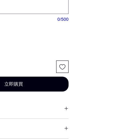
0/500
立即購買
或其他不可抗力因素短缺，同意由
花材代替，為您做專業設計調整以