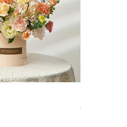
快速瀏覽
BT00102
促銷價格
自
NT$3,680.00
免運政策