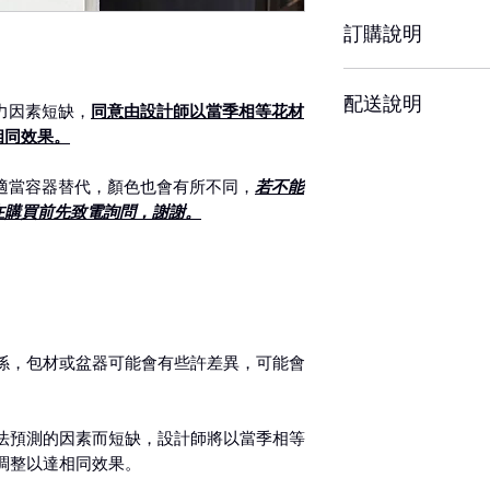
約3-5天，但花材
訂購說明
響其保存天數
※ 圖片中花器或配
當容器、配飾/包裝
– 配送時間、配合
配送說明
前請務必詳閱配送
力因素短缺，
同意由設計師以當季相等花材
相同效果。
– 單件商品限一位
– 下單成功後，如
收者則視為不同訂
認訂單。
適當容器替代，顏色也會有所不同，
若不能
如有任何疑問，歡
在購買前先致電詢問，謝謝。
– 每筆交易僅含一
整、是否能於選擇
– 請於送花日期前
送(含修改地址) 須
殊需求請於營業時間
後訂單方成立與出
– 特殊節慶將可能
將另行公告並於下
– 更改訂單請於營
係，包材或盆器可能會有些許差異，可能會
達時間24小時內不得
1. 專人送達
時前取消訂單，酌收
可選擇配送時段為：全
法預測的因素而短缺，設計師將以當季相等
11:30時、下午13
– 若對商品或服務
台南市地區滿20
調整以達相同效果。
狀並拍照備存，並於
康），未滿200
絡。