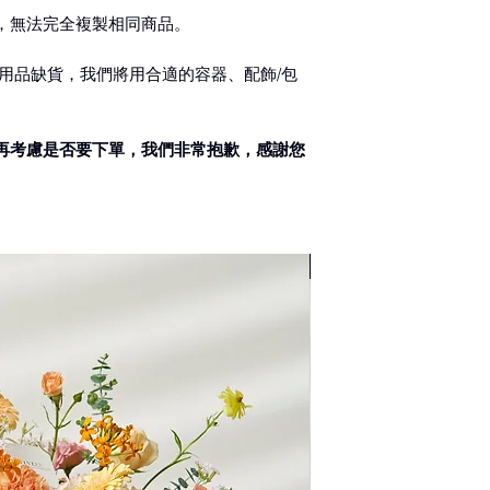
350元
，無法完全複製相同商品。
2. 來店自取
用品缺貨，我們將用合適的容器、配飾/包
3. 宅配送達
無論地區每件宅配費用
再考慮是否要下單，我們非常抱歉，感謝您
(※此服務限網路商店
配合廠商為黑貓宅
◎ 花禮宅配限制：
體積30L*30W*40H
母親節限定
含瓷器/易碎物品不
為保護花束品質恕