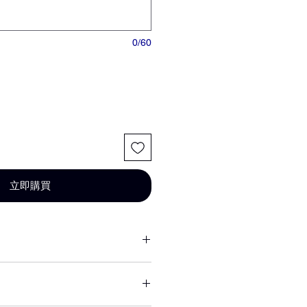
0/60
立即購買
或其他不可抗力因素短缺，同意由
花材代替，為您做專業設計調整以