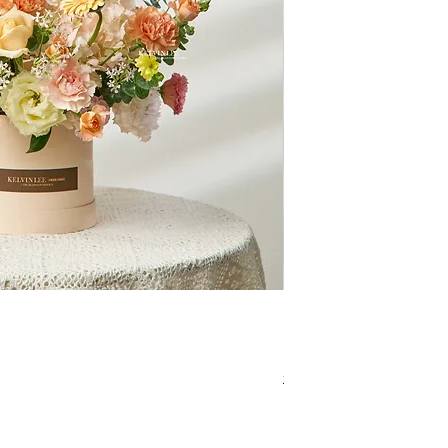
快速瀏覽
BT00102
促銷價格
自
NT$3,680.00
免運政策