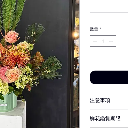
數量
*
新增至購物車
注意事項
※ 花材若因季節性
鮮花鑑賞期限
設計師以當季相等
達相同效果。