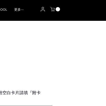
HOOL
更多‧‧‧
附空白卡片請填『附卡