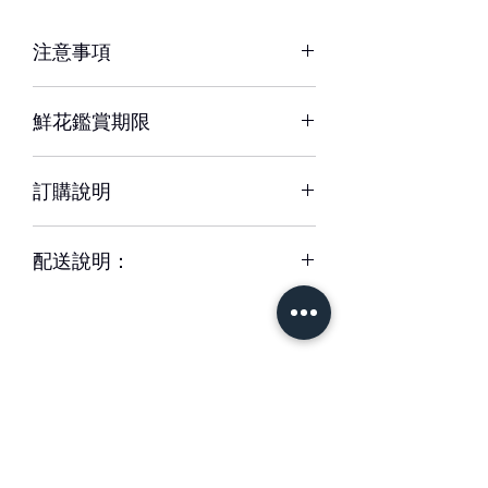
注意事項
※ 花材若因季節性或其他不可抗力因素
鮮花鑑賞期限
短缺，同意由設計師以當季相等花材代
替，為您做專業設計調整以達相同效
約3-5天，但花材也會因環境、氣候、
果。
訂購說明
溫度等因素而影響其保存天數。
※ 圖片中花器或配飾/包裝用品，如遇
– 配送時間、配合貨運與計價方式皆可
缺貨時，將以適當容器、配飾/包裝用品
配送說明：
能不同，訂購前請務必詳閱配送須知。
替代。
– 下單成功後，如無特別情況，我們不
– 單件商品限一位收件人簽收，若相同
會與您聯繫確認訂單。
地址、不同簽收者則視為不同訂單。
如有任何疑問,歡迎與我們聯繫。
– 每筆交易僅含一次配送費用，懇請確
– 請於送花日期前48小時前完成訂購。
認收件資訊完整、是否能於選擇時間內
緊急訂購、特殊需求請於營業時間 來
簽收商品，以免造成二次運送(含修改地
電專人服務。收到款項後訂單方成立與
址) 須負擔二次運費。
出貨。
– 特殊節慶將可能無法指定上午/下午時
– 更改訂單請於營業時間內電洽本公司
＃花藝設計 ＃花禮客製
段送達，我們將另行公告並於下訂後以
專人服務，送達時間24小時內不得取消
＃花藝教學
＃花藝學校