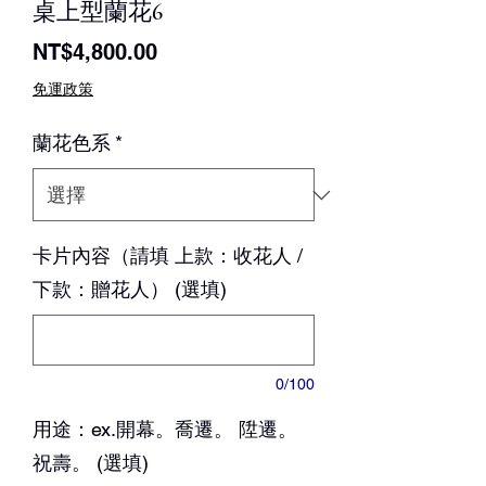
桌上型蘭花6
價
NT$4,800.00
格
免運政策
蘭花色系
*
卡片內容（請填 上款：收花人 /
下款：贈花人） (選填)
0/100
用途：ex.開幕。喬遷。 陞遷。
祝壽。 (選填)