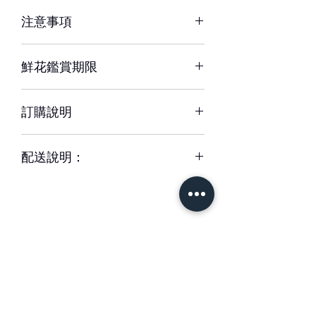
注意事項
※ 花材若因季節性或其他不可抗力因素
鮮花鑑賞期限
短缺，同意由設計師以當季相等花材代
替，為您做專業設計調整以達相同效
約3-5天，但花材也會因環境、氣候、
果。
訂購說明
溫度等因素而影響其保存天數。
※ 圖片中花器或配飾/包裝用品，如遇
– 配送時間、配合貨運與計價方式皆可
缺貨時，將以適當容器、配飾/包裝用品
配送說明：
能不同，訂購前請務必詳閱配送須知。
替代。
– 下單成功後，如無特別情況，我們不
– 單件商品限一位收件人簽收，若相同
會與您聯繫確認訂單。
地址、不同簽收者則視為不同訂單。
如有任何疑問,歡迎與我們聯繫。
– 每筆交易僅含一次配送費用，懇請確
– 請於送花日期前48小時前完成訂購。
認收件資訊完整、是否能於選擇時間內
緊急訂購、特殊需求請於營業時間 來
簽收商品，以免造成二次運送(含修改地
電專人服務。收到款項後訂單方成立與
址) 須負擔二次運費。
出貨。
– 特殊節慶將可能無法指定上午/下午時
– 更改訂單請於營業時間內電洽本公司
＃花藝設計 ＃花禮客製
段送達，我們將另行公告並於下訂後以
專人服務，送達時間24小時內不得取消
＃花藝教學
＃花藝學校
信件通知。
訂單。送達時間48小時-24小時前取消