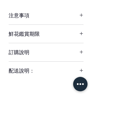
注意事項
※ 花材若因季節性或其他不可抗力因素
鮮花鑑賞期限
短缺，同意由設計師以當季相等花材代
替，為您做專業設計調整以達相同效
約3-5天，但花材也會因環境、氣候、
果。
訂購說明
溫度等因素而影響其保存天數。
※ 圖片中花器或配飾/包裝用品，如遇
– 配送時間、配合貨運與計價方式皆可
缺貨時，將以適當容器、配飾/包裝用品
配送說明：
能不同，訂購前請務必詳閱配送須知。
替代。
– 單件商品限一位收件人簽收，若相同
– 下單成功後，如無特別情況，我們不
地址、不同簽收者則視為不同訂單。
會與您聯繫確認訂單。
– 每筆交易僅含一次配送費用，懇請確
如有任何疑問,歡迎與我們聯繫。
認收件資訊完整、是否能於選擇時間內
簽收商品，以免造成二次運送(含修改地
– 請於送花日期前48小時前完成訂購。
址) 須負擔二次運費。
緊急訂購、特殊需求請於營業時間09-
– 特殊節慶將可能無法指定上午/下午時
18間來電專人服務。收到款項後訂單方
＃花藝設計 ＃花禮客製
段送達，我們將另行公告並於下訂後以
成立與出貨。