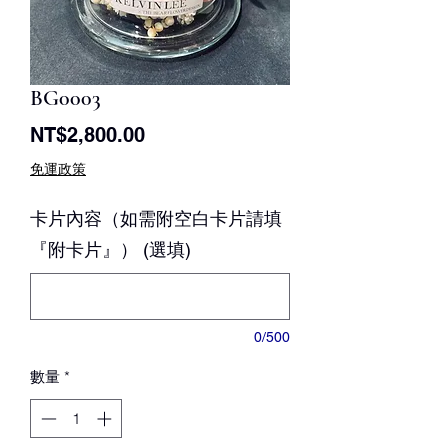
BG0003
價
NT$2,800.00
格
免運政策
卡片內容（如需附空白卡片請填
『附卡片』） (選填)
0/500
數量
*