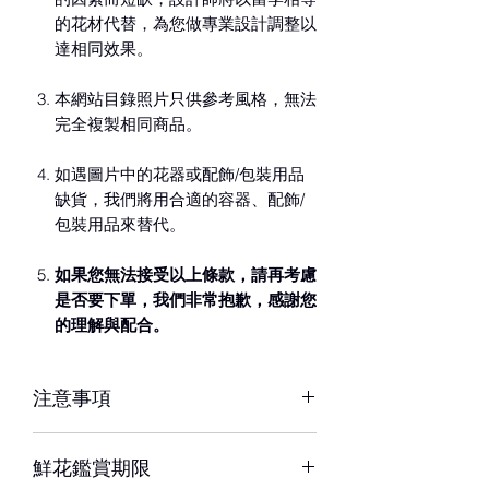
的花材代替，為您做專業設計調整以
達相同效果。
本網站目錄照片只供參考風格，無法
完全複製相同商品。
如遇圖片中的花器或配飾/包裝用品
缺貨，我們將用合適的容器、配飾/
包裝用品來替代。
如果您無法接受以上條款，請再考慮
是否要下單，我們非常抱歉，感謝您
的理解與配合。
注意事項
※ 花材若因季節性或其他不可抗力因素
鮮花鑑賞期限
短缺，同意由設計師以當季相等花材代