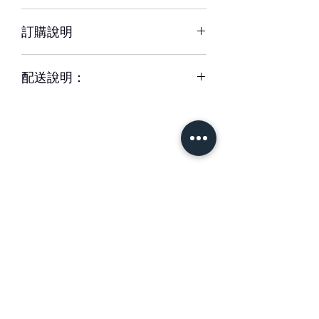
替，為您做專業設計調整以達相同效
約3-5天，但花材也會因環境、氣候、
果。
訂購說明
溫度等因素而影響其保存天數。
※ 圖片中花器或配飾/包裝用品，如遇
– 配送時間、配合貨運與計價方式皆可
缺貨時，將以適當容器、配飾/包裝用品
配送說明：
能不同，訂購前請務必詳閱配送須知。
替代。
– 單件商品限一位收件人簽收，若相同
– 下單成功後，如無特別情況，我們不
地址、不同簽收者則視為不同訂單。
會與您聯繫確認訂單。
– 每筆交易僅含一次配送費用，懇請確
如有任何疑問,歡迎與我們聯繫。
認收件資訊完整、是否能於選擇時間內
簽收商品，以免造成二次運送(含修改地
– 請於送花日期前48小時前完成訂購。
址) 須負擔二次運費。
緊急訂購、特殊需求請於營業時間09-
– 特殊節慶將可能無法指定上午/下午時
18間來電專人服務。收到款項後訂單方
＃花藝設計 ＃花禮客製
段送達，我們將另行公告並於下訂後以
成立與出貨。
＃花藝教學
＃花藝學校
信件通知。
＃婚禮佈置 ＃台南花店
– 更改訂單請於營業時間內電洽本公司
1 專人送達
專人服務，送達時間24小時內不得取消
可選擇配送時段為：全日9:30-20
訂單。送達時間48小時-24小時前取消
首 頁
訂購須知
時、早上9:30-11:30時、下午13-20
訂單，酌收訂購金額20%處理費。
時。