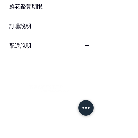
鮮花鑑賞期限
短缺，同意由設計師以當季相等花材代
替，為您做專業設計調整以達相同效
約3-5天，但花材也會因環境、氣候、
果。
訂購說明
溫度等因素而影響其保存天數。
※ 圖片中花器或配飾/包裝用品，如遇
– 配送時間、配合貨運與計價方式皆可
缺貨時，將以適當容器、配飾/包裝用品
配送說明：
能不同，訂購前請務必詳閱配送須知。
替代。
– 單件商品限一位收件人簽收，若相同
– 下單成功後，如無特別情況，我們不
地址、不同簽收者則視為不同訂單。
會與您聯繫確認訂單。
– 每筆交易僅含一次配送費用，懇請確
如有任何疑問,歡迎與我們聯繫。
認收件資訊完整、是否能於選擇時間內
簽收商品，以免造成二次運送(含修改地
– 請於送花日期前48小時前完成訂購。
址) 須負擔二次運費。
緊急訂購、特殊需求請於營業時間09-
– 特殊節慶將可能無法指定上午/下午時
18間來電專人服務。收到款項後訂單方
＃花藝設計 ＃花禮客製
段送達，我們將另行公告並於下訂後以
成立與出貨。
＃花藝教學
＃花藝學校
信件通知。
＃婚禮佈置 ＃台南花店
– 更改訂單請於營業時間內電洽本公司
1 專人送達
專人服務，送達時間24小時內不得取消
可選擇配送時段為：全日9:30-20
訂單。送達時間48小時-24小時前取消
首 頁
訂購須知