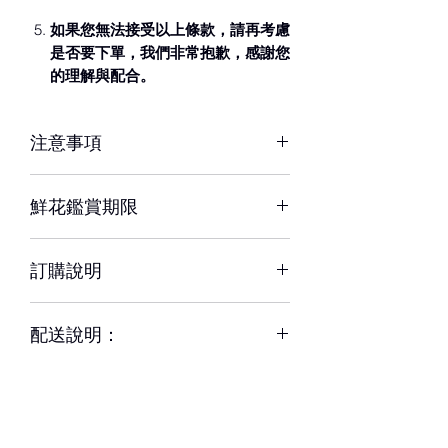
如果您無法接受以上條款，請再考慮
是否要下單，我們非常抱歉，感謝您
的理解與配合。
注意事項
※ 花材若因季節性或其他不可抗力因素
鮮花鑑賞期限
短缺，同意由設計師以當季相等花材代
替，為您做專業設計調整以達相同效
約3-5天，但花材也會因環境、氣候、
果。
訂購說明
溫度等因素而影響其保存天數。
※ 圖片中花器或配飾/包裝用品，如遇
– 配送時間、配合貨運與計價方式皆可
缺貨時，將以適當容器、配飾/包裝用品
配送說明：
能不同，訂購前請務必詳閱配送須知。
替代
– 單件商品限一位收件人簽收，若相同
– 請於送花日期前48小時前完成訂購。
地址、不同簽收者則視為不同訂單。
緊急訂購、特殊需求請於營業時間09-
– 每筆交易僅含一次配送費用，懇請確
18間來電專人服務。收到款項後訂單方
認收件資訊完整、是否能於選擇時間內
成立與出貨。