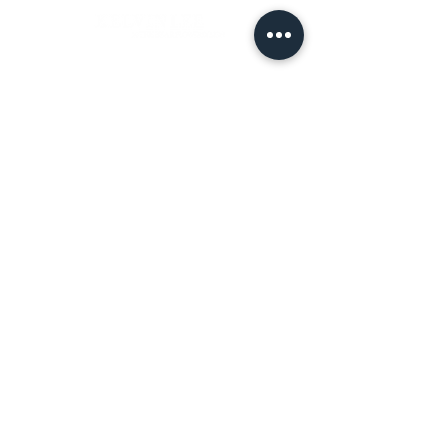
簽收商品，以免造成二次運送(含修改地
– 更改訂單請於營業時間內電洽本公司
址) 須負擔二次運費。
專人服務，送達時間24小時內不得取消
– 特殊節慶將可能無法指定上午/下午時
訂單。送達時間48小時-24小時前取消
＃花藝設計 ＃花禮客製
段送達，我們將另行公告並於下訂後以
訂單，酌收訂購金額20%處理費。
＃花藝教學
＃花藝學校
信件通知。
＃婚禮佈置 ＃台南花店
– 若對商品或服務品質有瑕疵或疑問，
1 專人送達
請保持商品原狀並拍照備存，並於商品
可選擇配送時段為：全日9:30-20
送達後24小時內與我們連絡
首 頁
訂購須知
時、早上9:30-11:30時、下午13-20
時。
Instagram
關於我們
台南市地區滿2000元免運費（限舊
台南市區、永康），未滿2000 或舊
臺南縣地區 收取額外運費350元
照顧方式
Facebook
2 來店自取。
最新消息
付款方式
◎ 為保護花束品質恕不提供花束宅配服
務
官方LINE
課程LINE