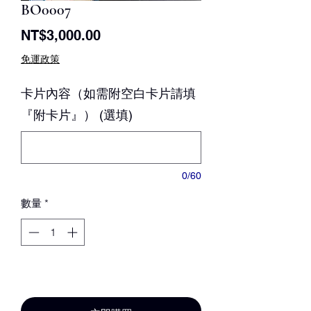
BO0007
價
NT$3,000.00
格
免運政策
卡片內容（如需附空白卡片請填
『附卡片』） (選填)
0/60
數量
*
新增至購物車