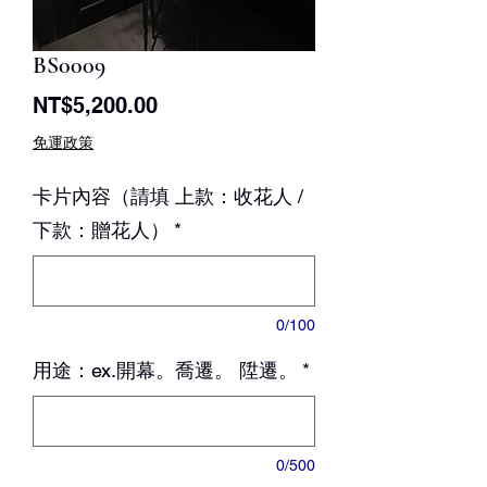
BS0009
價
NT$5,200.00
格
免運政策
卡片內容（請填 上款：收花人 /
下款：贈花人）
*
0/100
用途：ex.開幕。喬遷。 陞遷。
*
0/500