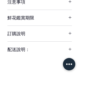
注意事項
※ 花材若因季節性或其他不可抗力因素
鮮花鑑賞期限
短缺，同意由設計師以當季相等花材代
替，為您做專業設計調整以達相同效
約3-5天，但花材也會因環境、氣候、
果。
訂購說明
溫度等因素而影響其保存天數。
※ 圖片中花器或配飾/包裝用品，如遇
– 配送時間、配合貨運與計價方式皆可
缺貨時，將以適當容器、配飾/包裝用品
配送說明：
能不同，訂購前請務必詳閱配送須知。
替代。
– 單件商品限一位收件人簽收，若相同
– 下單成功後，如無特別情況，我們不
地址、不同簽收者則視為不同訂單。
會與您聯繫確認訂單。
– 每筆交易僅含一次配送費用，懇請確
如有任何疑問,歡迎與我們聯繫。
認收件資訊完整、是否能於選擇時間內
簽收商品，以免造成二次運送(含修改地
– 請於送花日期前48小時前完成訂購。
址) 須負擔二次運費。
緊急訂購、特殊需求請於營業時間09-
– 特殊節慶將可能無法指定上午/下午時
18間來電專人服務。收到款項後訂單方
＃花藝設計 ＃花禮客製
段送達，我們將另行公告並於下訂後以
成立與出貨。
＃花藝教學
＃花藝學校
信件通知。
＃婚禮佈置 ＃台南花店
– 更改訂單請於營業時間內電洽本公司