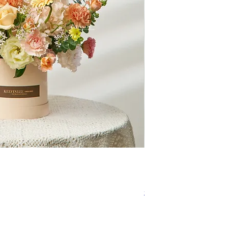
快速瀏覽
BT00102
促銷價格
自
NT$3,680.00
免運政策