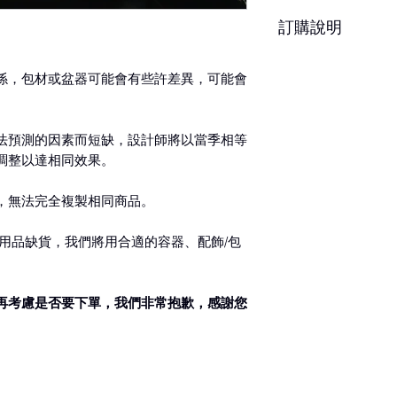
約3-5天，但花材
訂購說明
響其保存天數
※ 圖片中花器或配
當容器、配飾/包裝
– 配送時間、配合
係，包材或盆器可能會有些許差異，可能會
前請務必詳閱配送
– 下單成功後，如
法預測的因素而短缺，設計師將以當季相等
認訂單。
調整以達相同效果。
如有任何疑問,歡
，無法完全複製相同商品。
– 請於送花日期前
殊需求請於營業時間
後訂單方成立與出
用品缺貨，我們將用合適的容器、配飾/包
– 更改訂單請於營
達時間24小時內不得
再考慮是否要下單，我們非常抱歉，感謝您
時前取消訂單，酌收
– 若對商品或服務
狀並拍照備存，並於
絡。