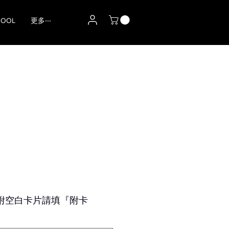
HOOL
更多‧‧‧
附空白卡片請填『附卡