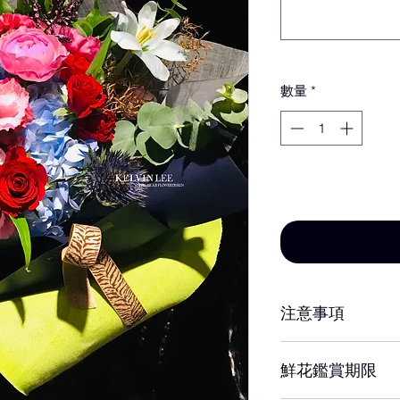
數量
*
新增至購物車
注意事項
※ 花材若因季節性
鮮花鑑賞期限
設計師以當季相等
達相同效果。