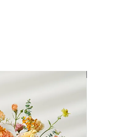
配送須知：
– 單件商品限一位
收者則視為不同訂
– 每筆交易僅含一
整、是否能於選擇
送(含修改地址) 須
– 特殊節慶將可能
將另行公告並於下
1 專人送達
母親節限定
可選擇配送時段為：全
11:30時、下午13
台南市地區滿20
康），未滿2000
元。
2 來店自取。
◎ 為保護花束品質