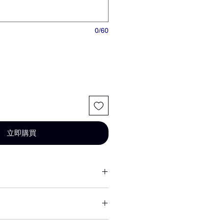
0/60
立即購買
或其他不可抗力因素短缺，同意由
花材代替，為您做專業設計調整以