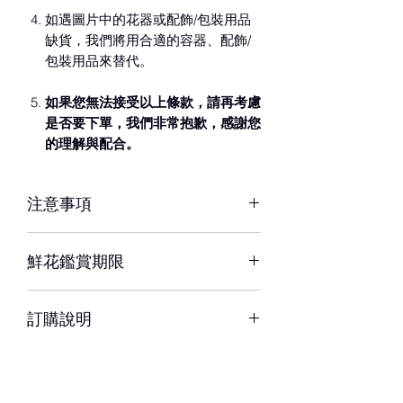
如遇圖片中的花器或配飾/包裝用品
缺貨，我們將用合適的容器、配飾/
包裝用品來替代。
如果您無法接受以上條款，請再考慮
是否要下單，我們非常抱歉，感謝您
的理解與配合。
注意事項
※ 花材若因季節性或其他不可抗力因素
鮮花鑑賞期限
短缺，同意由設計師以當季相等花材代
替，為您做專業設計調整以達相同效
約3-5天，但花材也會因環境、氣候、
果。
訂購說明
溫度等因素而影響其保存天數
※ 圖片中花器或配飾/包裝用品，如遇
– 配送時間、配合貨運與計價方式皆可
缺貨時，將以適當容器、配飾/包裝用品
能不同，訂購前請務必詳閱配送須知。
替代