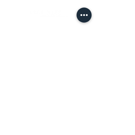
– 下單成功後，如無特別情況，我們不
會與您聯繫確認訂單。
如有任何疑問,歡迎與我們聯繫。
＃花藝設計 ＃花禮客製
– 請於送花日期前48小時前完成訂購。
＃花藝教學
＃花藝學校
緊急訂購、特殊需求請於營業時間09-
＃婚禮佈置 ＃台南花店
18間來電專人服務。收到款項後訂單方
成立與出貨。
首 頁
訂購須知
– 更改訂單請於營業時間內電洽本公司
專人服務，送達時間24小時內不得取消
Instagram
關於我們
訂單。送達時間48小時-24小時前取消
訂單，酌收訂購金額20%處理費。
照顧方式
Facebook
– 若對商品或服務品質有瑕疵或疑問，
請保持商品原狀並拍照備存，並於商品
最新消息
付款方式
送達後24小時內與我們連絡。
配送須知：
官方LINE
課程LINE
– 單件商品限一位收件人簽收，若相同