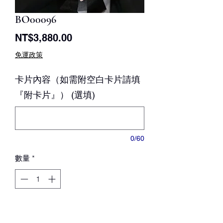
BO00096
價
NT$3,880.00
格
免運政策
卡片內容（如需附空白卡片請填
『附卡片』） (選填)
0/60
數量
*
新增至購物車