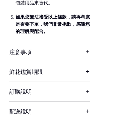
包裝用品來替代。
如果您無法接受以上條款，請再考慮
是否要下單，我們非常抱歉，感謝您
的理解與配合。
注意事項
※ 花材若因季節性或其他不可抗力因素
鮮花鑑賞期限
短缺，同意由設計師以當季相等花材代
替，為您做專業設計調整以達相同效
約3-5天，但花材也會因環境、氣候、
果。
訂購說明
溫度等因素而影響其保存天數
※ 圖片中花器或配飾/包裝用品，如遇
– 配送時間、配合貨運與計價方式皆可
缺貨時，將以適當容器、配飾/包裝用品
配送說明
能不同，訂購前請務必詳閱配送須知。
替代。
– 單件商品限一位收件人簽收，若相同
– 下單成功後，如無特別情況，我們不
地址、不同簽收者則視為不同訂單。
會與您聯繫確認訂單。
如有任何疑問，歡迎與我們聯繫。