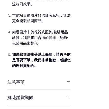
達相同效果。
本網站目錄照片只供參考風格，無法
完全複製相同商品。
如遇圖片中的花器或配飾/包裝用品
缺貨，我們將用合適的容器、配飾/
包裝用品來替代。
如果您無法接受以上條款，請再考慮
是否要下單，我們非常抱歉，感謝您
的理解與配合。
注意事項
※ 花材若因季節性或其他不可抗力因素
鮮花鑑賞期限
短缺，同意由設計師以當季相等花材代
替，為您做專業設計調整以達相同效
約3-5天，但花材也會因環境、氣候、
果。