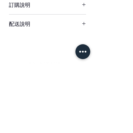
訂購說明
溫度等因素而影響其保存天數
※ 圖片中花器或配飾/包裝用品，如遇
– 配送時間、配合貨運與計價方式皆可
缺貨時，將以適當容器、配飾/包裝用品
配送說明
能不同，訂購前請務必詳閱配送須知。
替代。
– 單件商品限一位收件人簽收，若相同
– 下單成功後，如無特別情況，我們不
地址、不同簽收者則視為不同訂單。
會與您聯繫確認訂單。
如有任何疑問，歡迎與我們聯繫。
– 每筆交易僅含一次配送費用，懇請確
認收件資訊完整、是否能於選擇時間內
– 請於送花日期前48小時前完成訂購。
簽收商品，以免造成二次運送(含修改地
緊急訂購、特殊需求請於營業時間09-
址) 須負擔二次運費。
18間來電專人服務。收到款項後訂單方
＃花藝設計 ＃花禮客製
成立與出貨。
＃花藝教學
＃花藝學校
– 特殊節慶將可能無法指定上午/下午時
＃婚禮佈置 ＃台南花店
段送達，我們將另行公告並於下訂後以
– 更改訂單請於營業時間內電洽本公司
信件通知。
專人服務，送達時間24小時內不得取消
訂單。送達時間48小時-24小時前取消
首 頁
訂購須知
1. 專人送達
訂單，酌收訂購金額20%處理費。
可選擇配送時段為：全日9:30-20
Instagram
關於我們
時、早上9:30-11:30時、下午13-20
– 若對商品或服務品質有瑕疵或疑問，