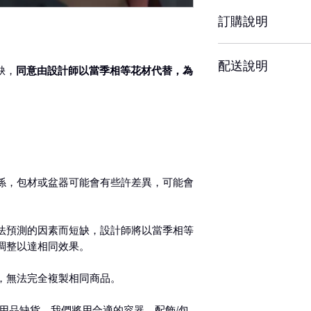
約3-5天，但花材
訂購說明
響其保存天數
※ 圖片中花器或配
當容器、配飾/包裝
– 配送時間、配合
配送說明
前請務必詳閱配送
缺，
同意由設計師以當季相等花材代替，為
。
– 單件商品限一位
– 下單成功後，如
收者則視為不同訂
認訂單。
如有任何疑問，歡
– 每筆交易僅含一
整、是否能於選擇
– 請於送花日期前
送(含修改地址) 須
殊需求請於營業時間
係，包材或盆器可能會有些許差異，可能會
後訂單方成立與出
– 特殊節慶將可能
將另行公告並於下
– 更改訂單請於營
法預測的因素而短缺，設計師將以當季相等
達時間24小時內不得
調整以達相同效果。
1. 專人送達
時前取消訂單，酌收
可選擇配送時段為：全
，無法完全複製相同商品。
11:30時、下午13
– 若對商品或服務
台南市地區滿20
狀並拍照備存，並於
康），未滿200
用品缺貨，我們將用合適的容器、配飾/包
絡。