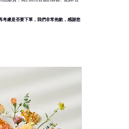
350元
2. 來店自取
再考慮是否要下單，我們非常抱歉，感謝您
3. 宅配送達
無論地區每件宅配費
此服務限網路商店
配合廠商為黑貓
◎ 花禮宅配限制：
體積30L*30W*4
含瓷器/易碎物品
為保護花束品質