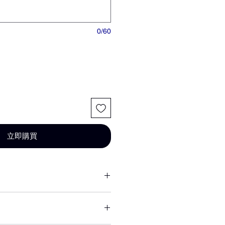
0/60
立即購買
或其他不可抗力因素短缺，同意由
花材代替，為您做專業設計調整以