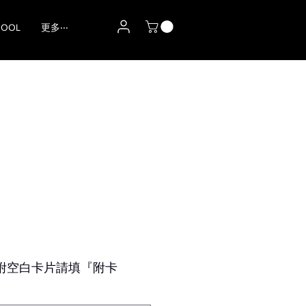
HOOL
更多‧‧‧
附空白卡片請填『附卡