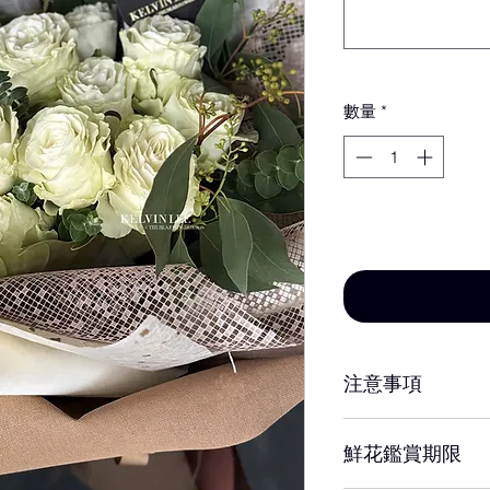
數量
*
新增至購物車
注意事項
※ 花材若因季節性
鮮花鑑賞期限
設計師以當季相等
達相同效果。