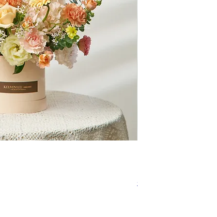
快速瀏覽
BT00102
促銷價格
自
NT$3,680.00
免運政策