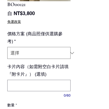
BO00121
促
自
NT$3,800
銷
免運政策
價
價格方案 (商品照僅供選購參
格
考)
*
卡片內容（如需附空白卡片請填
『附卡片』） (選填)
0/60
數量
*