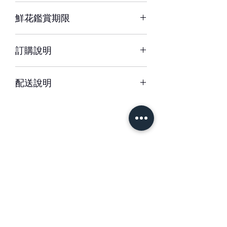
※ 花材若因季節性或其他不可抗力因素
鮮花鑑賞期限
短缺，同意由設計師以當季相等花材代
替，為您做專業設計調整以達相同效
約3-5天，但花材也會因環境、氣候、
果。
訂購說明
溫度等因素而影響其保存天數
※ 圖片中花器或配飾/包裝用品，如遇
– 配送時間、配合貨運與計價方式皆可
缺貨時，將以適當容器、配飾/包裝用品
配送說明
能不同，訂購前請務必詳閱配送須知。
替代。
– 單件商品限一位收件人簽收，若相同
– 下單成功後，如無特別情況，我們不
地址、不同簽收者則視為不同訂單。
會與您聯繫確認訂單。
如有任何疑問，歡迎與我們聯繫。
– 每筆交易僅含一次配送費用，懇請確
認收件資訊完整、是否能於選擇時間內
– 請於送花日期前48小時前完成訂購。
簽收商品，以免造成二次運送(含修改地
緊急訂購、特殊需求請於營業時間09-
址) 須負擔二次運費。
18間來電專人服務。收到款項後訂單方
＃花藝設計 ＃花禮客製
成立與出貨。
＃花藝教學
＃花藝學校
– 特殊節慶將可能無法指定上午/下午時
＃婚禮佈置 ＃台南花店
段送達，我們將另行公告並於下訂後以
– 更改訂單請於營業時間內電洽本公司
信件通知。
專人服務，送達時間24小時內不得取消