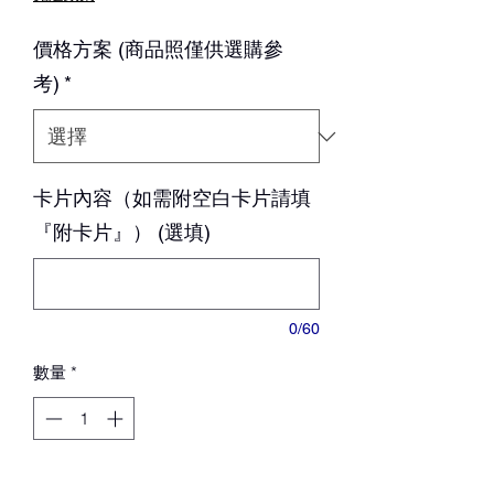
價
價格方案 (商品照僅供選購參
格
考)
*
卡片內容（如需附空白卡片請填
『附卡片』） (選填)
0/60
數量
*
新增至購物車