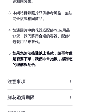
達相同效果。
本網站目錄照片只供參考風格，無法
完全複製相同商品。
如遇圖片中的花器或配飾/包裝用品
缺貨，我們將用合適的容器、配飾/
包裝用品來替代。
如果您無法接受以上條款，請再考慮
是否要下單，我們非常抱歉，感謝您
的理解與配合。
注意事項
※ 花材若因季節性或其他不可抗力因素
鮮花鑑賞期限
短缺，同意由設計師以當季相等花材代
替，為您做專業設計調整以達相同效
約3-5天，但花材也會因環境、氣候、
果。