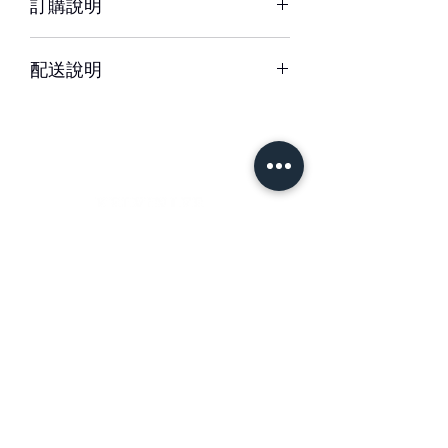
訂購說明
溫度等因素而影響其保存天數
※ 圖片中花器或配飾/包裝用品，如遇
– 配送時間、配合貨運與計價方式皆可
缺貨時，將以適當容器、配飾/包裝用品
配送說明
能不同，訂購前請務必詳閱配送須知。
替代。
– 單件商品限一位收件人簽收，若相同
– 下單成功後，如無特別情況，我們不
地址、不同簽收者則視為不同訂單。
會與您聯繫確認訂單。
如有任何疑問，歡迎與我們聯繫。
– 每筆交易僅含一次配送費用，懇請確
認收件資訊完整、是否能於選擇時間內
– 請於送花日期前48小時前完成訂購。
簽收商品，以免造成二次運送(含修改地
緊急訂購、特殊需求請於營業時間09-
址) 須負擔二次運費。
18間來電專人服務。收到款項後訂單方
＃花藝設計 ＃花禮客製
成立與出貨。
＃花藝教學
＃花藝學校
– 特殊節慶將可能無法指定上午/下午時
＃婚禮佈置 ＃台南花店
段送達，我們將另行公告並於下訂後以
– 更改訂單請於營業時間內電洽本公司
信件通知。
專人服務，送達時間24小時內不得取消
訂單。送達時間48小時-24小時前取消
首 頁
訂購須知
1. 專人送達
訂單，酌收訂購金額20%處理費。
可選擇配送時段為：全日9:30-20
Instagram
關於我們
時、早上9:30-11:30時、下午13-20
– 若對商品或服務品質有瑕疵或疑問，
時。
請保持商品原狀並拍照備存，並於商品