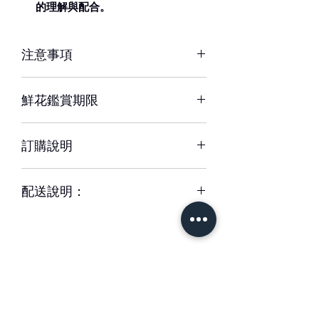
的理解與配合。
注意事項
※ 花材若因季節性或其他不可抗力因素
鮮花鑑賞期限
短缺，同意由設計師以當季相等花材代
替，為您做專業設計調整以達相同效
約3-5天，但花材也會因環境、氣候、
果。
訂購說明
溫度等因素而影響其保存天數。
※ 圖片中花器或配飾/包裝用品，如遇
– 配送時間、配合貨運與計價方式皆可
缺貨時，將以適當容器、配飾/包裝用品
配送說明：
能不同，訂購前請務必詳閱配送須知。
替代。
– 單件商品限一位收件人簽收，若相同
– 下單成功後，如無特別情況，我們不
地址、不同簽收者則視為不同訂單。
會與您聯繫確認訂單。
– 每筆交易僅含一次配送費用，懇請確
如有任何疑問,歡迎與我們聯繫。
認收件資訊完整、是否能於選擇時間內
簽收商品，以免造成二次運送(含修改地
– 請於送花日期前48小時前完成訂購。
址) 須負擔二次運費。
緊急訂購、特殊需求請於營業時間09-
– 特殊節慶將可能無法指定上午/下午時
18間來電專人服務。收到款項後訂單方