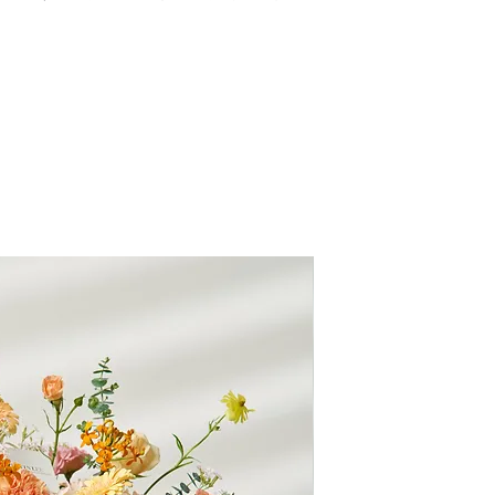
可選擇配送時段為：全
達時間24小時內不得
11:30時、下午13
時前取消訂單，酌收
台南市地區滿20
康），未滿200
– 若對商品或服務
350元。
狀並拍照備存，並於
絡。