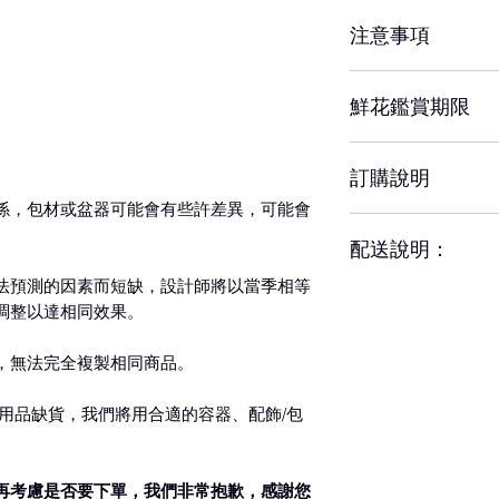
注意事項
※ 花材若因季節性
鮮花鑑賞期限
設計師以當季相等
達相同效果。
約3-5天，但花材
訂購說明
響其保存天數。
※ 圖片中花器或配
當容器、配飾/包裝
係，包材或盆器可能會有些許差異，可能會
– 配送時間、配合
配送說明：
前請務必詳閱配送
法預測的因素而短缺，設計師將以當季相等
– 單件商品限一位
– 下單成功後，如
調整以達相同效果。
收者則視為不同訂
認訂單。
– 每筆交易僅含一
如有任何疑問,歡
，無法完全複製相同商品。
整、是否能於選擇
送(含修改地址) 須
– 請於送花日期前
用品缺貨，我們將用合適的容器、配飾/包
– 特殊節慶將可能
殊需求請於營業時間
將另行公告並於下
後訂單方成立與出
再考慮是否要下單，我們非常抱歉，感謝您
專人送達
– 更改訂單請於營