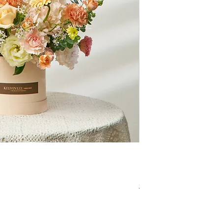
快速瀏覽
BT00102
促銷價格
自
NT$3,680.00
免運政策