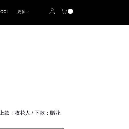
HOOL
更多‧‧‧
上款：收花人 / 下款：贈花