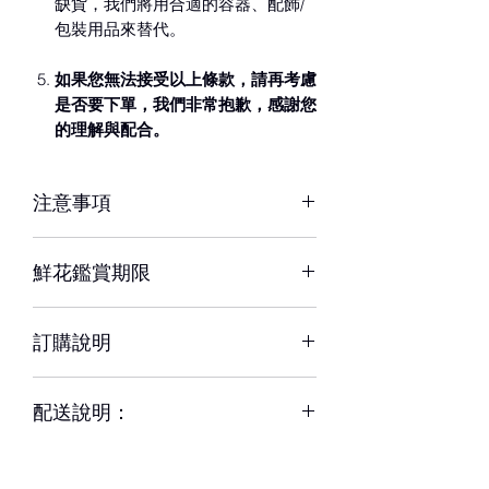
缺貨，我們將用合適的容器、配飾/
包裝用品來替代。
如果您無法接受以上條款，請再考慮
是否要下單，我們非常抱歉，感謝您
的理解與配合。
注意事項
※ 花材若因季節性或其他不可抗力因素
鮮花鑑賞期限
短缺，同意由設計師以當季相等花材代
替，為您做專業設計調整以達相同效
約3-5天，但花材也會因環境、氣候、
果。
訂購說明
溫度等因素而影響其保存天數。
※ 圖片中花器或配飾/包裝用品，如遇
– 配送時間、配合貨運與計價方式皆可
缺貨時，將以適當容器、配飾/包裝用品
配送說明：
能不同，訂購前請務必詳閱配送須知。
替代，
若不能接受花器替換者，請務必
在購買前先致電詢問，謝謝。
– 單件商品限一位收件人簽收，若相同
– 下單成功後，如無特別情況，我們不
地址、不同簽收者則視為不同訂單。
會與您聯繫確認訂單。