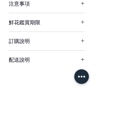
注意事項
※ 花材若因季節性或其他不可抗力因素
鮮花鑑賞期限
短缺，同意由設計師以當季相等花材代
替，為您做專業設計調整以達相同效
約3-5天，但花材也會因環境、氣候、
果。
訂購說明
溫度等因素而影響其保存天數
※ 圖片中花器或配飾/包裝用品，如遇
– 配送時間、配合貨運與計價方式皆可
缺貨時，將以適當容器、配飾/包裝用品
配送說明
能不同，訂購前請務必詳閱配送須知。
替代。
– 單件商品限一位收件人簽收，若相同
– 下單成功後，如無特別情況，我們不
地址、不同簽收者則視為不同訂單。
會與您聯繫確認訂單。
如有任何疑問，歡迎與我們聯繫。
– 每筆交易僅含一次配送費用，懇請確
認收件資訊完整、是否能於選擇時間內
– 請於送花日期前48小時前完成訂購。
簽收商品，以免造成二次運送(含修改地
緊急訂購、特殊需求請於營業時間09-
址) 須負擔二次運費。
18間來電專人服務。收到款項後訂單方
＃花藝設計 ＃花禮客製
成立與出貨。
＃花藝教學
＃花藝學校
– 特殊節慶將可能無法指定上午/下午時
＃婚禮佈置 ＃台南花店
段送達，我們將另行公告並於下訂後以
– 更改訂單請於營業時間內電洽本公司