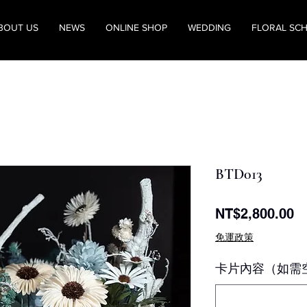
BOUT US
NEWS
ONLINE SHOP
WEDDING
FLORAL SC
BTD013
價
NT$2,800.00
格
免運政策
卡片內容（如需