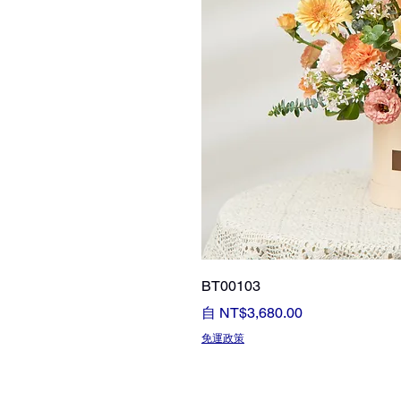
BT00103
促銷價格
自
NT$3,680.00
免運政策