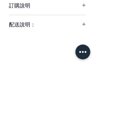
訂購說明
溫度等因素而影響其保存天數。
※ 圖片中花器或配飾/包裝用品，如遇
– 配送時間、配合貨運與計價方式皆可
缺貨時，將以適當容器、配飾/包裝用品
配送說明：
能不同，訂購前請務必詳閱配送須知。
替代。
– 單件商品限一位收件人簽收，若相同
– 下單成功後，如無特別情況，我們不
地址、不同簽收者則視為不同訂單。
會與您聯繫確認訂單。
– 每筆交易僅含一次配送費用，懇請確
如有任何疑問,歡迎與我們聯繫。
認收件資訊完整、是否能於選擇時間內
簽收商品，以免造成二次運送(含修改地
– 請於送花日期前48小時前完成訂購。
址) 須負擔二次運費。
緊急訂購、特殊需求請於營業時間09-
– 特殊節慶將可能無法指定上午/下午時
18間來電專人服務。收到款項後訂單方
＃花藝設計 ＃花禮客製
段送達，我們將另行公告並於下訂後以
成立與出貨。
＃花藝教學
＃花藝學校
信件通知。
＃婚禮佈置 ＃台南花店
– 更改訂單請於營業時間內電洽本公司
1 專人送達
專人服務，送達時間24小時內不得取消
可選擇配送時段為：全日9:30-20
訂單。送達時間48小時-24小時前取消
首 頁
訂購須知
時、早上9:30-11:30時、下午13-20
訂單，酌收訂購金額20%處理費。
時。
Instagram
關於我們
台南市地區滿2000元免運費（限舊
– 若對商品或服務品質有瑕疵或疑問，