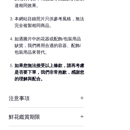
達相同效果。
本網站目錄照片只供參考風格，無法
完全複製相同商品。
如遇圖片中的花器或配飾/包裝用品
缺貨，我們將用合適的容器、配飾/
包裝用品來替代。
如果您無法接受以上條款，請再考慮
是否要下單，我們非常抱歉，感謝您
的理解與配合。
注意事項
※ 花材若因季節性或其他不可抗力因素
鮮花鑑賞期限
短缺，同意由設計師以當季相等花材代
替，為您做專業設計調整以達相同效
約3-5天，但花材也會因環境、氣候、
果。