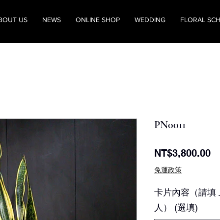
BOUT US
NEWS
ONLINE SHOP
WEDDING
FLORAL SC
PN0011
價
NT$3,800.00
格
免運政策
卡片內容（請填 
人） (選填)