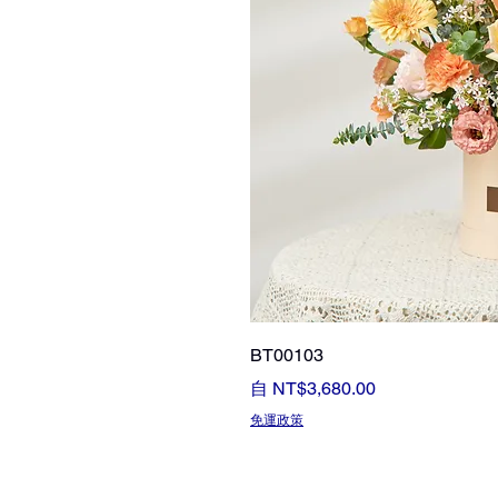
BT00103
促銷價格
自
NT$3,680.00
免運政策