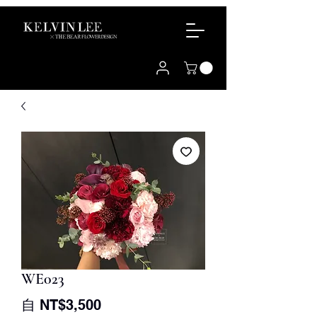
WE023
促
自
NT$3,500